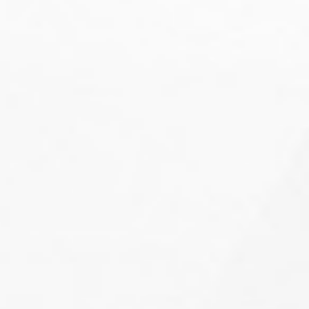
Блок питания 100W 12V
40.00
Br
30.00
Br